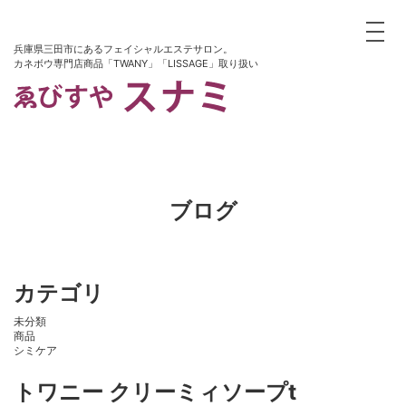
toggle
兵庫県三田市にあるフェイシャルエステサロン。
カネボウ専門店商品「TWANY」「LISSAGE」取り扱い
ブログ
カテゴリ
未分類
商品
シミケア
トワニー クリーミィソープt